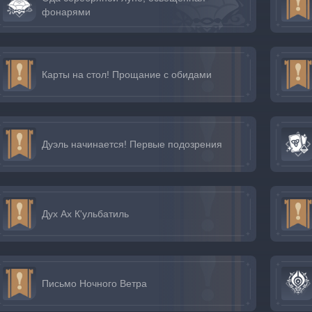
фонарями
Карты на стол! Прощание с обидами
Дуэль начинается! Первые подозрения
Дух Ах К'ульбатиль
Письмо Ночного Ветра