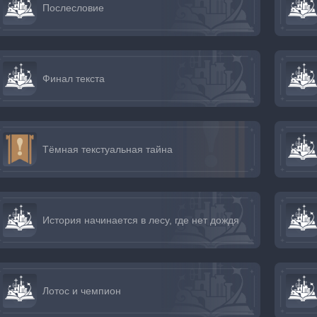
Послесловие
Финал текста
Тёмная текстуальная тайна
История начинается в лесу, где нет дождя
Лотос и чемпион