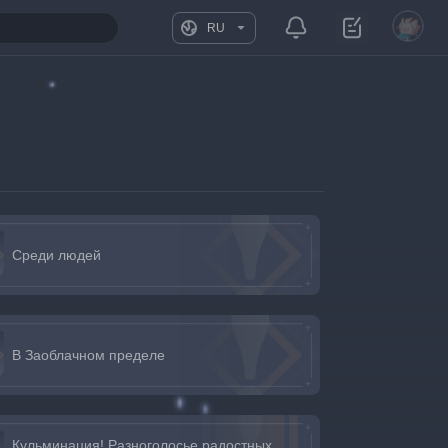
RU
Среди людей
В Заоблачном пределе
Кульминация! Разноголосье радостных