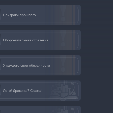
Призраки прошлого
Оборонительная стратегия
У каждого свои обязанности
Лето! Драконы? Сказка!