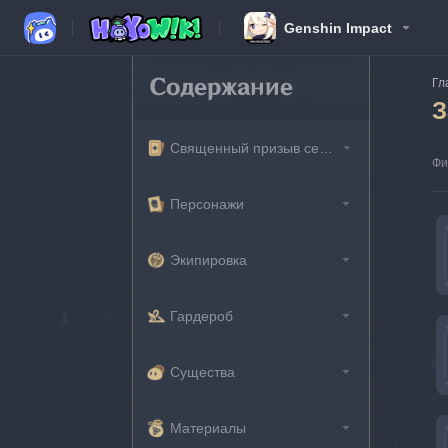
Genshin Impact
Содержание
Гл
З
Священный призыв семерых
Фи
Персонажи
Экипировка
Гардероб
Существа
Материалы