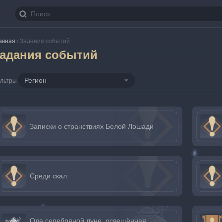
авная
/
Задания событий
адания событий
Регион
льтры
Записки о странствиях Белой Лошади
Среди скал
Ода серебряной луне, освещённая