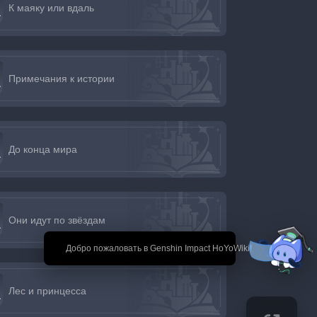
К маяку или вдаль
Примечания к истории
До конца мира
Они идут по звёздам
🎉 Добро пожаловать в Genshin Impact HoYoWiki!
Лес и принцесса