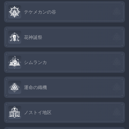
テケメカンの谷
花神誕祭
シムランカ
運命の織機
ノストイ地区