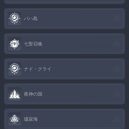
パハ島
七聖召喚
ナド・クライ
夜神の国
燼寂海