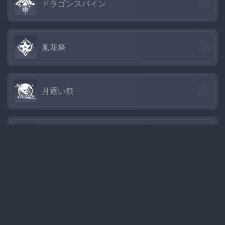
ドラゴンスパイン
風花祭
月逐い祭
海灯祭
千霊祭
神の心