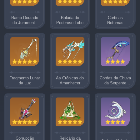
Ramo Dourado
Balada do
Cortinas
do Juramento
Poderoso Lobo
Noturnas
Gelado
Fragmento Lunar
As Crônicas do
Cordas da Chuva
da Luz
Amanhecer
da Serpente
Arco-Íris
Corrupção
Relicário da