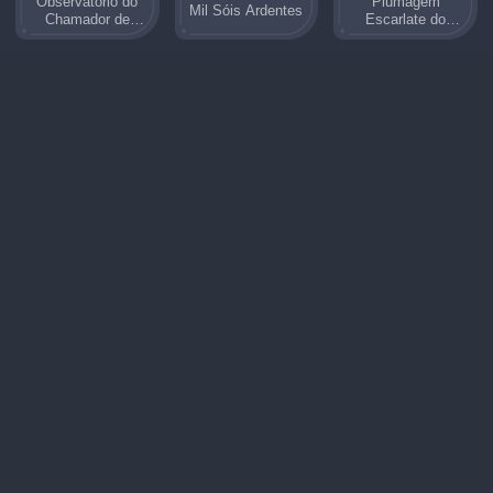
Observatório do
Plumagem
Mil Sóis Ardentes
Chamador de
Escarlate do
Estrelas
Abutre Astral
Penas Cercadas
Redemoinho das
Calamidade de
de Flores
Ondas
Eshu
Prego
Canção da
Gancho Frutífero
Esmagador de
Patrulha do Pico
Montanhas