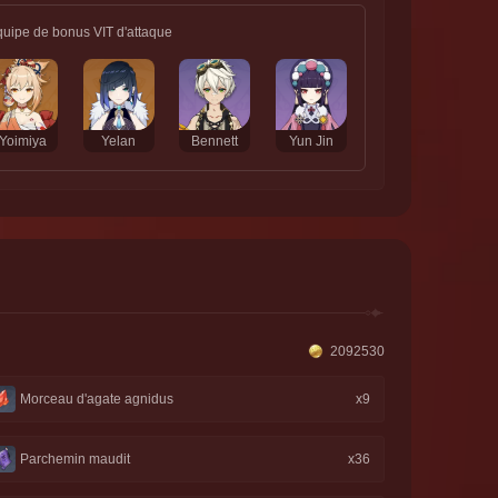
uipe de bonus VIT d'attaque
Yoimiya
Yelan
Bennett
Yun Jin
2092530
Morceau d'agate agnidus
x9
Parchemin maudit
x36