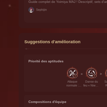
Guide complet de Yoimiya MAJ ! Descriptif, sets d'art
Sephijin
Suggestions d'amélioration
Priorité des aptitudes
=
>
8
8
Attaque
Danse du
S
normale :
feu « Niwabi
R
Flambée
»
pyrotechnique
Compositions d'équipe