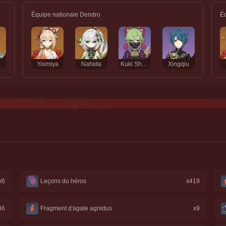
Équipe nationale Dendro
Éq
i
Yoimiya
Nahida
Kuki Shinobu
Xingqiu
x6
Leçons du héros
x419
46
Fragment d'agate agnidus
x9