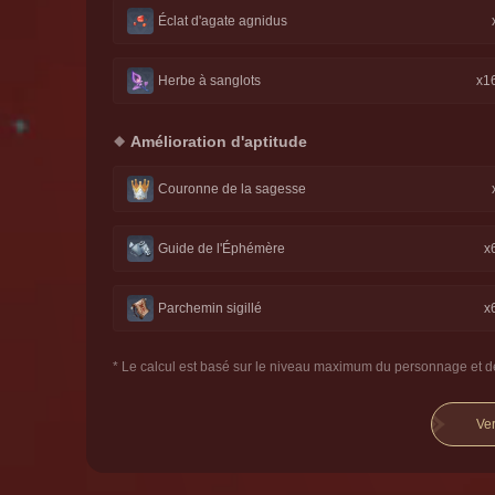
Éclat d'agate agnidus
Herbe à sanglots
x1
Amélioration d'aptitude
Couronne de la sagesse
Guide de l'Éphémère
x
Parchemin sigillé
x
* Le calcul est basé sur le niveau maximum du personnage et de
Ver