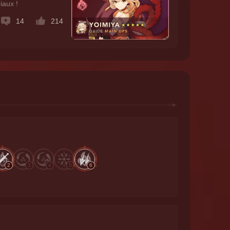
iaux !
14
214
2
3
4
5
6