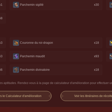
x1
Parchemin sigillé
x30
68
x3
Couronne du roi-dragon
x18
63
Parchemin maudit
x93
66
Parchemin divinatoire
x18
s aptitudes. Rendez-vous à la page de calculateur d'amélioration pour effectuer 
s le Calculateur d'amélioration
Voir les itinéraires de récolt