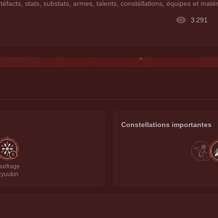
éfacts, stats, substats, armes, talents, constéllations, équipes et matér
3 291
Constellations importantes
6
1
axifrage
yuukin