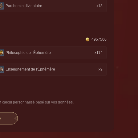
Parchemin divinatoire
x18
4957500
Philosophie de l'Éphémère
x114
Enseignement de l'Éphémère
x9
un calcul personnalisé basé sur vos données.
e