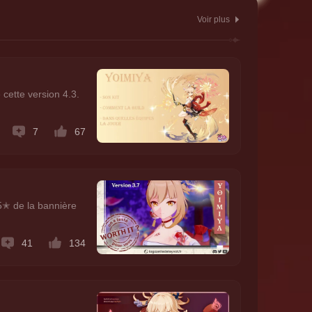
Voir plus
 cette version 4.3.
7
67
5✭ de la bannière
41
134