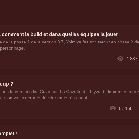
t, comment la build et dans quelles équipes la jouer
e de la phase 1 de la version 3.7, Yoimiya fait son retour en phase 2 de
 personnage.
1 887
coup ?
nos bien-aimés les Gazettos, La Gazette de Teyvat te le personnage 
es à l'invoquer, on va t'aider à te décider en te résumant
57 158
omplet !