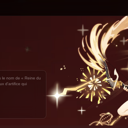
 le nom de « Reine du 
x d'artifice qui 