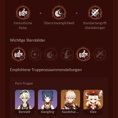
>
>
10
1
1
Fantastische
Überschwänglichkeit
Standardangriff:
Reise
Glücksbringer
Wichtige Sternbilder
1
2
3
4
5
6
Empfohlene Truppenzusammenstellungen
Pyro-Truppe
Bennett
Xiangling
Kaedehara Kazuha
Klee