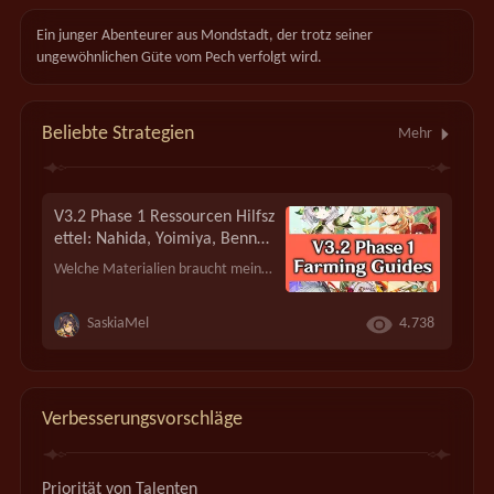
Ein junger Abenteurer aus Mondstadt, der trotz seiner 
ungewöhnlichen Güte vom Pech verfolgt wird.
Beliebte Strategien
Mehr
V3.2 Phase 1 Ressourcen Hilfsz
ettel: Nahida, Yoimiya, Benne
tt, Razor, Noelle (Farming Gui
Welche Materialien braucht mein neuer Charakter? Wo finde ich diese? Und welche Talentlevel sind zu empfehlen? Für die Charaktere auf dem Figurenaktionsbanner aus der Version 3.2 Phase 1 findest du hier hilfreiche Infografiken mit einem Überblick zu den benötigten Materialien!
des) [Strategie zu Version 3.2]
SaskiaMel
4.738
Verbesserungsvorschläge
Priorität von Talenten