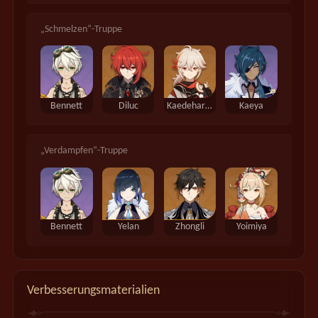
„Schmelzen“-Truppe
Bennett
Diluc
Kaedehara Kazuha
Kaeya
„Verdampfen“-Truppe
Bennett
Yelan
Zhongli
Yoimiya
Verbesserungsmaterialien