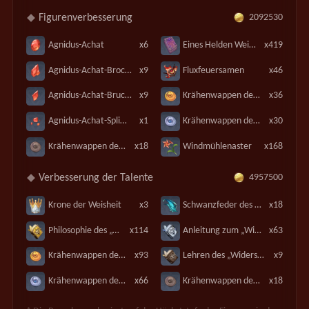
Figurenverbesserung
2092530
Agnidus-Achat
x6
Eines Helden Weisheit
x419
Agnidus-Achat-Brocken
x9
Fluxfeuersamen
x46
Agnidus-Achat-Bruchstück
x9
Krähenwappen der Goldschätze
x36
Agnidus-Achat-Splitter
x1
Krähenwappen der Silberschätze
x30
Krähenwappen der Schatzsuche
x18
Windmühlenaster
x168
Verbesserung der Talente
4957500
Krone der Weisheit
x3
Schwanzfeder des Ostwinds
x18
Philosophie des „Widerstands“
x114
Anleitung zum „Widerstand“
x63
Krähenwappen der Goldschätze
x93
Lehren des „Widerstands“
x9
Krähenwappen der Silberschätze
x66
Krähenwappen der Schatzsuche
x18