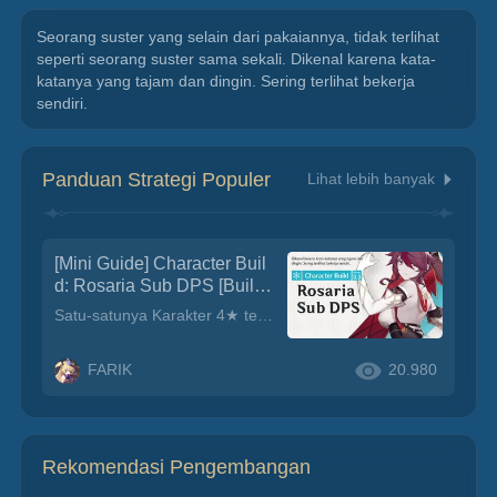
Seorang suster yang selain dari pakaiannya, tidak terlihat 
seperti seorang suster sama sekali. Dikenal karena kata-
katanya yang tajam dan dingin. Sering terlihat bekerja 
sendiri.
Panduan Strategi Populer
Lihat lebih banyak
[Mini Guide] Character Buil
d: Rosaria Sub DPS [Build
Karakter Rosaria - Panduan
Satu-satunya Karakter 4★ terbaru dari Mondstadt dan hingga sekarang belum ada Karakter baru lagi dari wilayah ini. Rosaria termasuk Karakter yang masih bisa bersaing hingga sekarang, Damage yang dihasilkan dan dukungannya terhadap Karakter aktif masih dibutuhkan di beberapa tim. Di tim tertentu, Rosaria dapat berperan lebih dengan memanfaatkan Reaksi Melt yang diakibatkannya, membuat Damage yang dihasilkannya lebih besar daripada normalnya.
Rosaria Versi 3.3]
FARIK
20.980
Rekomendasi Pengembangan