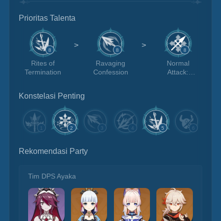
Prioritas Talenta
>
>
8
8
8
Rites of
Ravaging
Normal
Termination
Confession
Attack:
Spear of the
Church
Konstelasi Penting
1
2
3
4
5
6
Rekomendasi Party
Tim DPS Ayaka