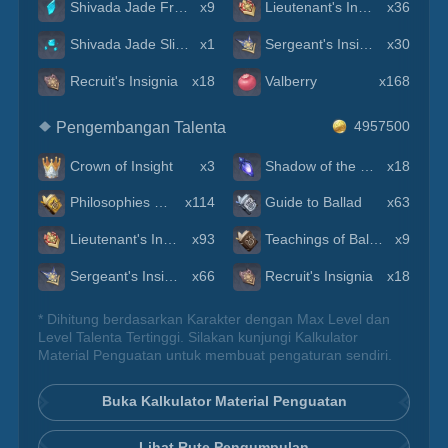
Shivada Jade Fragment
x9
Lieutenant's Insignia
x36
Shivada Jade Sliver
x1
Sergeant's Insignia
x30
Recruit's Insignia
x18
Valberry
x168
Pengembangan Talenta
4957500
Crown of Insight
x3
Shadow of the Warrior
x18
Philosophies of Ballad
x114
Guide to Ballad
x63
Lieutenant's Insignia
x93
Teachings of Ballad
x9
Sergeant's Insignia
x66
Recruit's Insignia
x18
* Dihitung berdasarkan Karakter dengan Max Level dan
Level Talenta Tertinggi. Silakan kunjungi Kalkulator
Material Penguatan untuk membuat pengaturan sendiri.
Buka Kalkulator Material Penguatan
Lihat Rute Pengumpulan