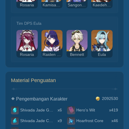
Rosaria
Kamisato Ayaka
Sangonomiya Kokomi
Kaedehara Kazuha
Tim DPS Eula
Rosaria
Raiden Shogun
Bennett
Eula
Material Penguatan
Pengembangan Karakter
2092530
Shivada Jade Gemstone
x6
Hero's Wit
x419
Shivada Jade Chunk
x9
Hoarfrost Core
x46