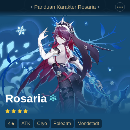
Panduan Karakter Rosaria
Tarik ke bawah untuk menampilkan gambar lengkap
Rosaria
4★
ATK
Cryo
Polearm
Mondstadt