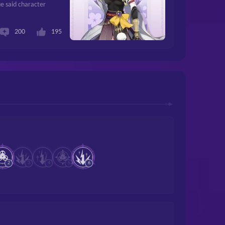
ue said character
200
195
2
3
4
5
6