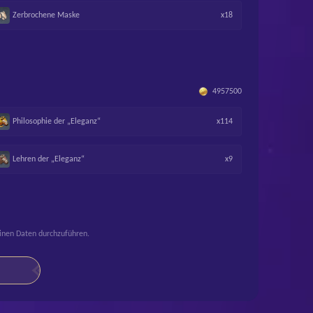
Zerbrochene Maske
x18
4957500
Philosophie der „Eleganz“
x114
Lehren der „Eleganz“
x9
einen Daten durchzuführen.