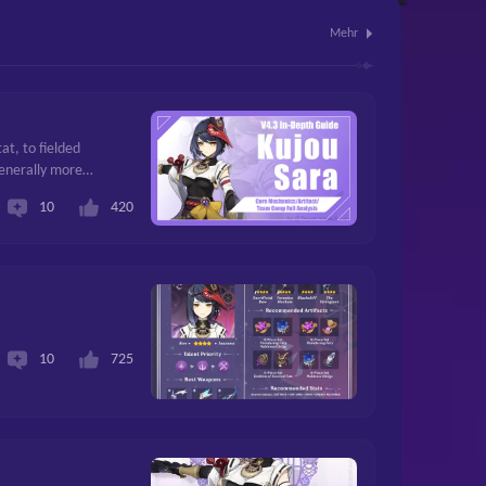
Mehr
at, to fielded
generally more
10
420
10
725