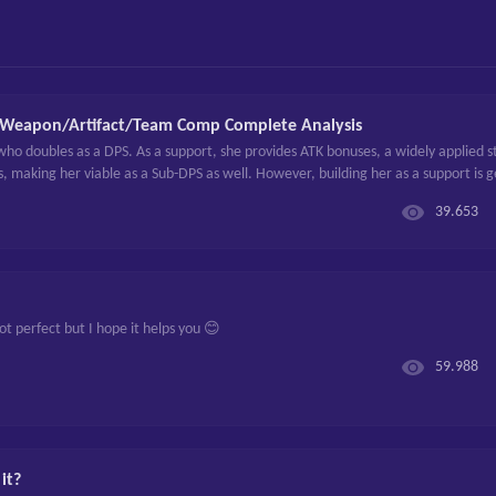
/Weapon/Artifact/Team Comp Complete Analysis
o doubles as a DPS. As a support, she provides ATK bonuses, a widely applied st
, making her viable as a Sub-DPS as well. However, building her as a support is 
 a Sub-DPS when you have the resources to. Constellations
39.653
 not perfect but I hope it helps you 😊
59.988
it?