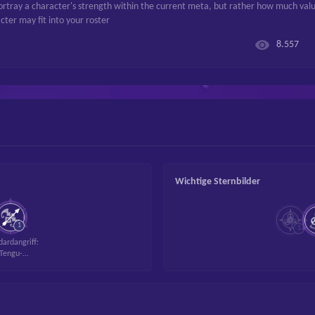
portray a character's strength within the current meta, but rather how much val
ter may fit into your roster
8.557
Wichtige Sternbilder
1
1
dardangriff:
Tengu-
hießkunst