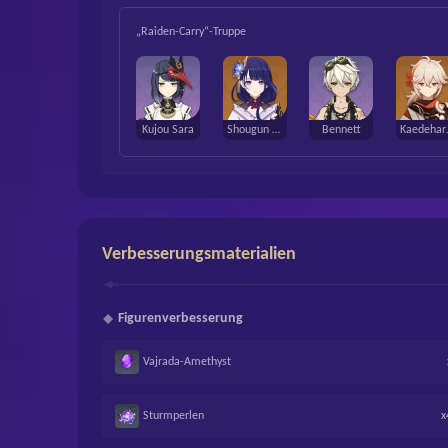
„Raiden-Carry“-Truppe
Kujou Sara
Shougun Raiden
Bennett
Kaed
Verbesserungsmaterialien
Figurenverbesserung
Vajrada-Amethyst
Sturmperlen
x