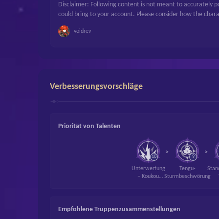
Disclaimer: Following content is not meant to accurately 
could bring to your account. Please consider how the charac
voidrev
Verbesserungsvorschläge
Priorität von Talenten
>
>
10
9
Unterwerfung
Tengu-
Stan
– Koukou
Sturmbeschwörung
Sendou
Sc
Empfohlene Truppenzusammenstellungen