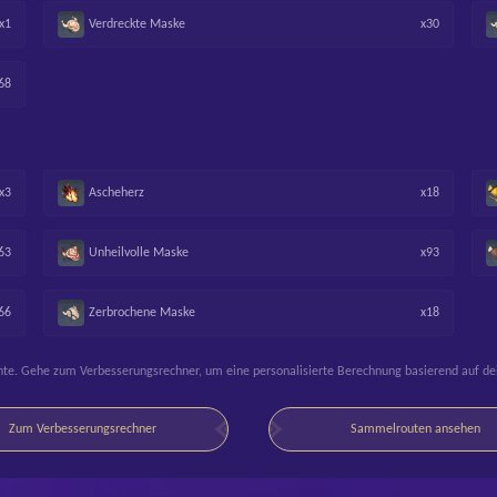
x1
Verdreckte Maske
x30
68
x3
Ascheherz
x18
63
Unheilvolle Maske
x93
66
Zerbrochene Maske
x18
lente. Gehe zum Verbesserungsrechner, um eine personalisierte Berechnung basierend auf d
Zum Verbesserungsrechner
Sammelrouten ansehen