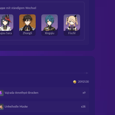
uppe mit ständigem Wechsel
ujou Sara
Zhongli
Xingqiu
Fischl
2092530
Vajrada-Amethyst-Brocken
x9
Unheilvolle Maske
x36