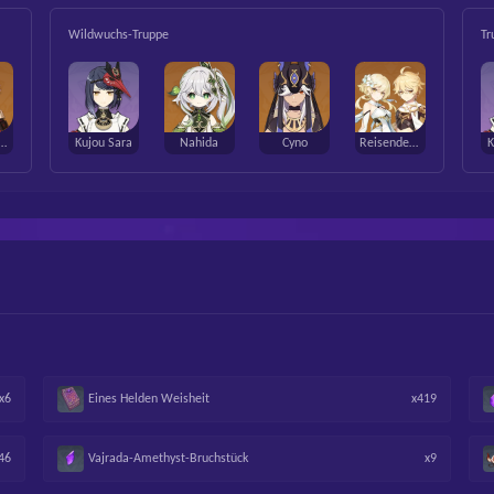
Wildwuchs-Truppe
Tr
ehara Kazuha
Kujou Sara
Nahida
Cyno
Reisender (Dendro)
K
x6
Eines Helden Weisheit
x419
46
Vajrada-Amethyst-Bruchstück
x9