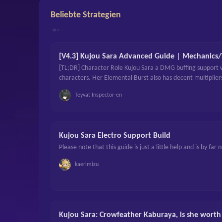
Beliebte Strategien
[V4.3] Kujou Sara Advanced Guide | Mechanics
[TL;DR] Character Role Kujou Sara a DMG buffing support wh
characters. Her Elemental Burst also has decent multipliers
recommended, and you should only consider building her as
Teyvat Inspector-en
Kujou Sara Electro Support Build
Please note that this guide is just a little help and is by far
kaerimizu
Kujou Sara: Crowfeather Kaburaya, is she worth 