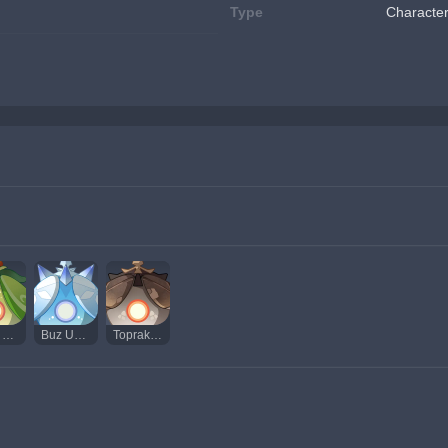
Type
Character
Doğa Uçarlopu
Buz Uçarlopu
Toprak Uçarlopu