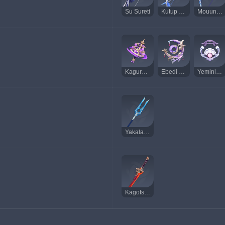
Su Sureti
Kutup Yıldızı
Mouun'un Ayı
Kagura'nın Hakikati
Ebedi Mehtap
Yeminli Göz
Yakalayan Mızrak
Kagotsurube Isshin