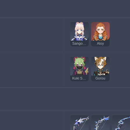
Sangonomiya Kokomi
Aloy
Kuki Shinobu
Gorou