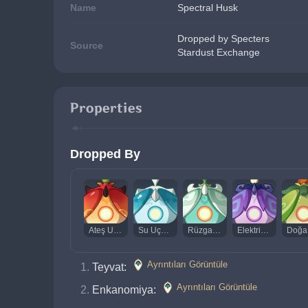
Name
Spectral Husk
Dropped by Specters
Source
Stardust Exchange
Properties
Dropped By
Ateş Uçarlopu
Su Uçarlopu
Rüzgar Uçarlopu
Elektrik Uçarlopu
Ayrıntıları Görüntüle
Teyvat: 
Ayrıntıları Görüntüle
Enkanomiya: 