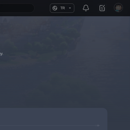
TR
y.