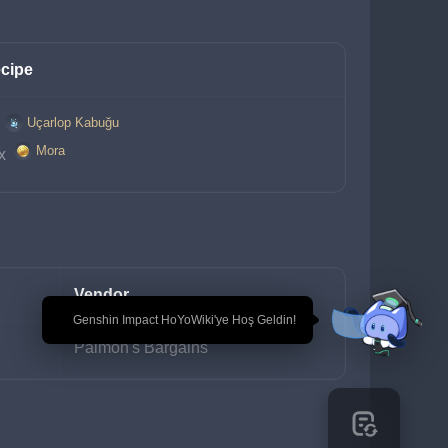
cipe
Uçarlop Kabuğu
 
Mora
x 
Vendor
🎉 Genshin Impact HoYoWiki'ye Hoş Geldin!
Paimon's Bargains