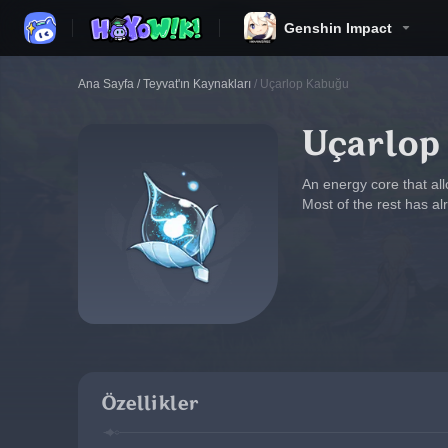
Genshin Impact
Ana Sayfa
/
Teyvat'ın Kaynakları
/
Uçarlop Kabuğu
Uçarlop
An energy core that all
Most of the rest has al
Özellikler