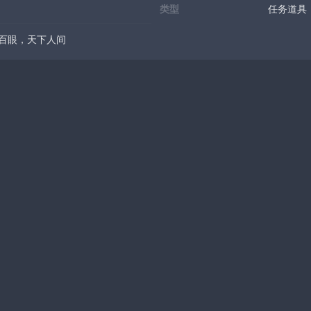
类型
任务道具
百眼，天下人间