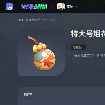
原神
首页
/
提瓦特物产
/
特大号烟花
特大号烟
任务道具
「长野原烟花店」现任
属性