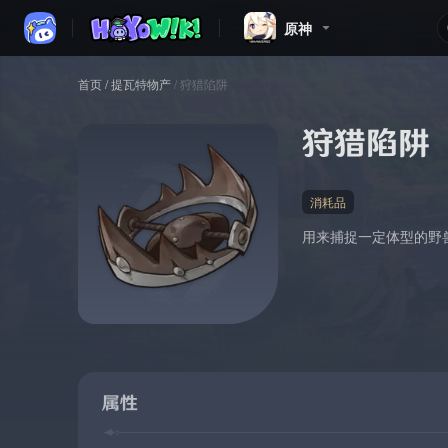
原神
首页
/
提瓦特物产
/
狩猎陷阱
狩猎陷阱
消耗品
用来捕捉一定体型的野
属性