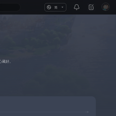
简
心藏好。