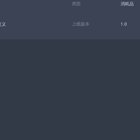
类型
消耗品
意义
上线版本
1.0