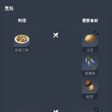
烹饪
料理
需要食材
2
岩港三鲜
土豆
琉璃袋
松茸
3