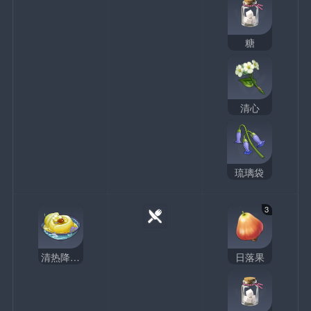
糖
清心
琉璃袋
3
清热降火汤
日落果