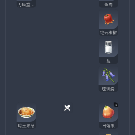
万民堂水煮鱼
鱼肉
绝云椒椒
盐
琉璃袋
3
琼玉果汤
日落果