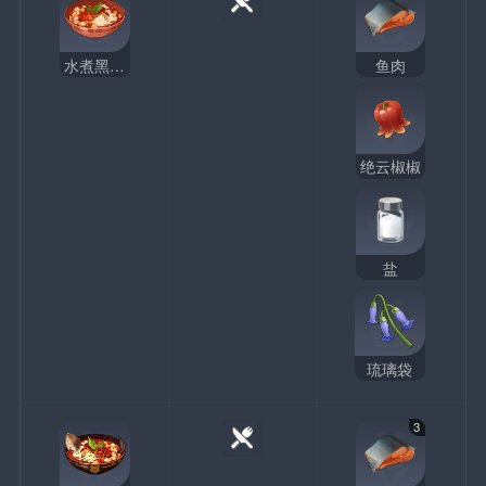
水煮黑背鲈
鱼肉
绝云椒椒
盐
琉璃袋
3