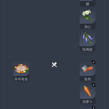
糖
清心
琉璃袋
4
丰年有余
鱼肉
4
胡萝卜
2