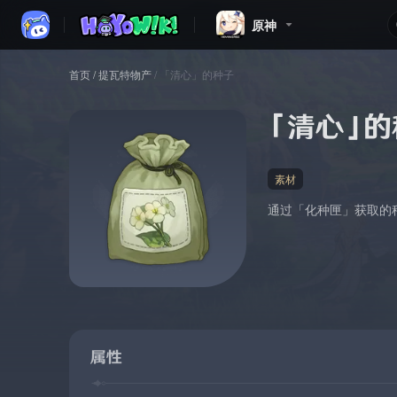
原神
首页
/
提瓦特物产
/
「清心」的种子
「清心」的
素材
通过「化种匣」获取的
属性