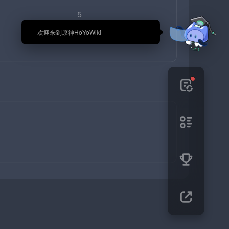
5
（每周刷新）
🎉 欢迎来到原神HoYoWiki