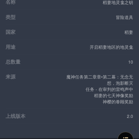
名称
稻妻地灵龛之钥
类型
冒险道具
国家
稻妻
用途
开启稻妻地区的地灵龛
总数量
10
来源
魔神任务第二章章•第二幕：无念无
想，泡影断灭
任务 - 在审判的雷鸣声中
稻妻的七天神像奖励
神樱的眷顾奖励
上线版本
2.0