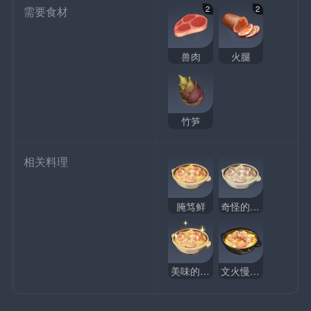
2
2
需要食材
兽肉
火腿
竹笋
相关料理
腌笃鲜
奇怪的腌笃鲜
美味的腌笃鲜
文火慢炖腌笃鲜