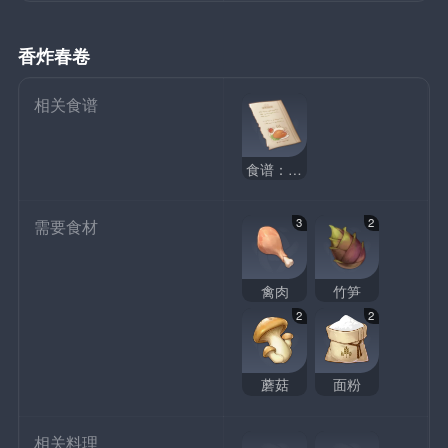
香炸春卷
相关食谱
食谱：香炸春卷
3
2
需要食材
禽肉
竹笋
2
2
蘑菇
面粉
相关料理