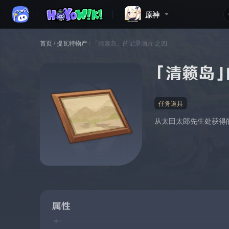
原神
首页
/
提瓦特物产
/
「清籁岛」的记录画片·之四
「清籁岛
任务道具
从太田太郎先生处获得
属性