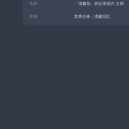
名称
「清籁岛」的记录画片·之四
来源
世界任务 - 清籁旧忆