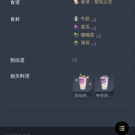
食谱：紫苑云霓
食谱
牛奶
食材
×3
堇瓜
×2
嘟嘟莲
×2
薄荷
×1
熟练度
15
相关料理
美味的紫苑云霓
奇怪的紫苑云霓