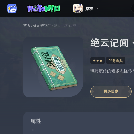
原神
首页
/
提瓦特物产
/
绝云记闻·山灵
绝云记闻
★★★
任务道具
璃月流传的诸多志怪传
更多信息
属性