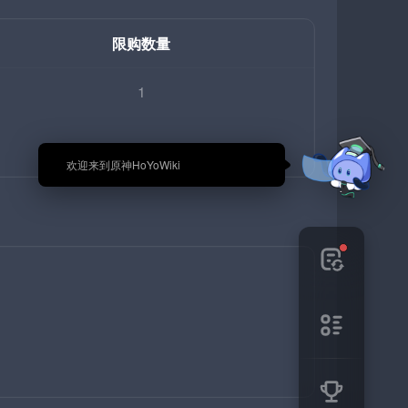
限购数量
1
🎉 欢迎来到原神HoYoWiki