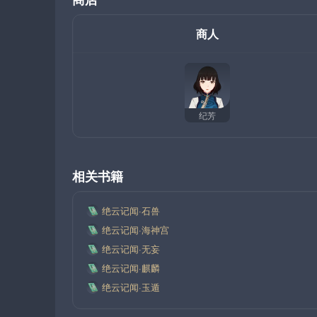
商人
纪芳
相关书籍
绝云记闻·石兽
绝云记闻·海神宫
绝云记闻·无妄
绝云记闻·麒麟
绝云记闻·玉遁