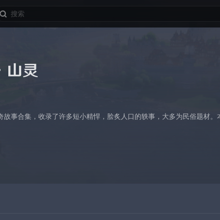
·山灵
奇故事合集，收录了许多短小精悍，脍炙人口的轶事，大多为民俗题材。