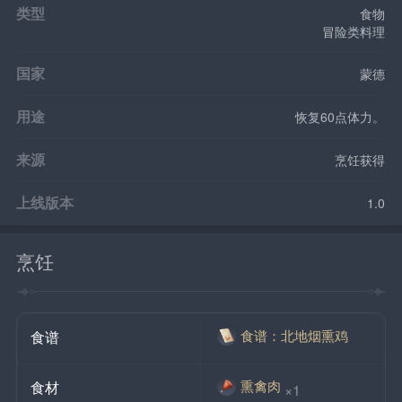
类型
食物
冒险类料理
国家
蒙德
用途
恢复60点体力。
来源
烹饪获得
上线版本
1.0
烹饪
食谱：北地烟熏鸡
食谱
熏禽肉
食材
×1