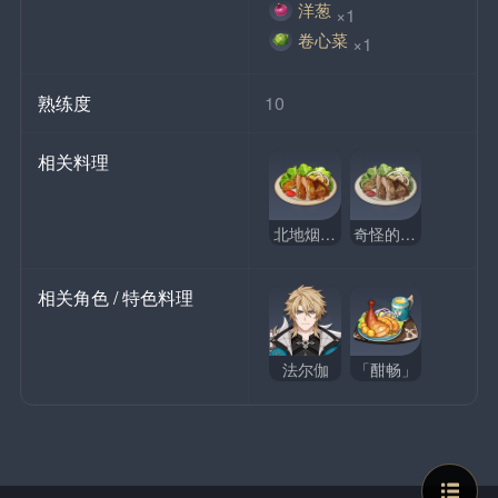
洋葱
×1
卷心菜
×1
熟练度
10
相关料理
北地烟熏鸡
奇怪的北地烟熏鸡
相关角色 / 特色料理
法尔伽
「酣畅」