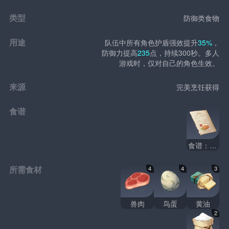
类型
防御类食物
用途
队伍中所有角色护盾强效提升
35%
，
防御力提高
235
点，持续300秒。多人
游戏时，仅对自己的角色生效。
来源
完美烹饪获得
食谱
食谱：月亮派
所需食材
4
4
3
兽肉
鸟蛋
黄油
2