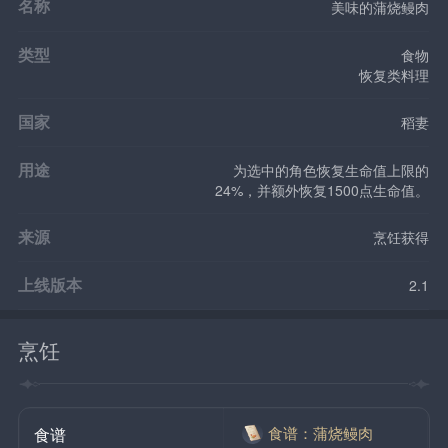
名称
美味的蒲烧鳗肉
类型
食物
恢复类料理
国家
稻妻
用途
为选中的角色恢复生命值上限的
24%，并额外恢复1500点生命值。
来源
烹饪获得
上线版本
2.1
烹饪
食谱：蒲烧鳗肉
食谱