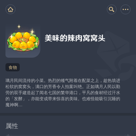
美味的辣肉窝窝头
食物
璃月民间流传的小菜。热烈的镬气附着在配菜之上，趁热填进
松软的窝窝头，满口的芳香令人拍案叫绝。正如璃月人民以勤
劳的双手建造起了闻名七国的繁华港口，平凡的食材经过汗水
的「发酵」，亦能变成带来惊喜的美味。也难怪能吸引沉睡的
魔神啊…
属性