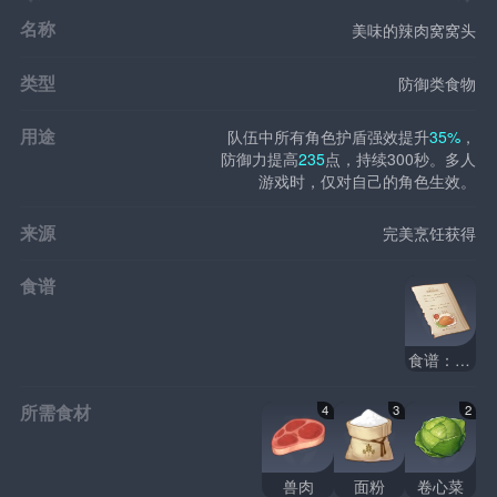
名称
美味的辣肉窝窝头
类型
防御类食物
用途
队伍中所有角色护盾强效提升
35%
，
防御力提高
235
点，持续300秒。多人
游戏时，仅对自己的角色生效。
来源
完美烹饪获得
食谱
食谱：辣肉窝窝头
所需食材
4
3
2
兽肉
面粉
卷心菜