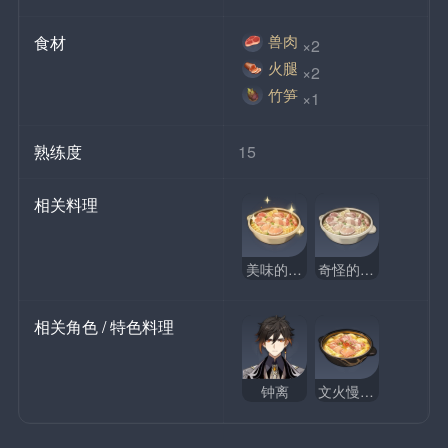
兽肉
食材
×2
火腿
×2
竹笋
×1
熟练度
15
相关料理
美味的腌笃鲜
奇怪的腌笃鲜
相关角色 / 特色料理
钟离
文火慢炖腌笃鲜