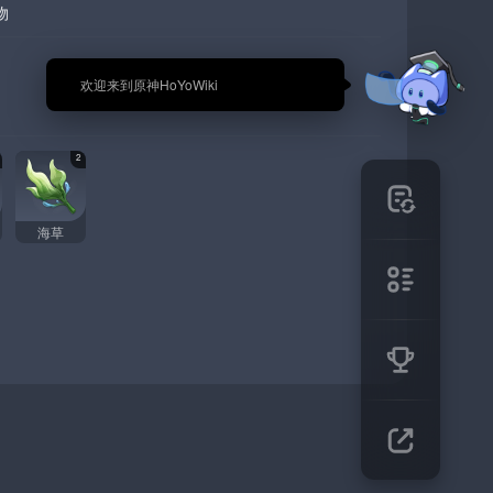
物
🎉 欢迎来到原神HoYoWiki
2
海草