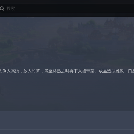
先倒入高汤，放入竹笋，煮至将熟之时再下入裙带菜。成品造型雅致，口