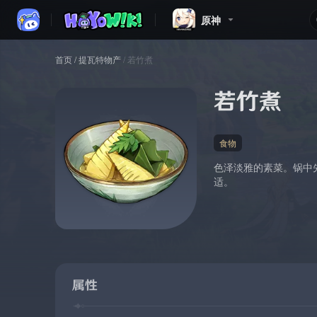
原神
首页
/
提瓦特物产
/
若竹煮
若竹煮
食物
色泽淡雅的素菜。锅中
适。
属性