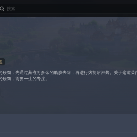
理
的鳗肉，先通过蒸煮将多余的脂肪去除，再进行烤制后淋酱。关于这道菜
的鳗肉，需要一生的专注。