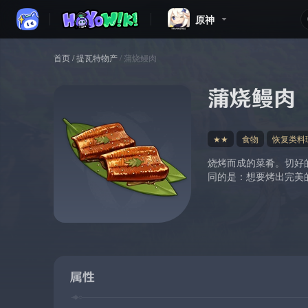
原神
首页
/
提瓦特物产
/
蒲烧鳗肉
蒲烧鳗肉
★★
食物
恢复类料
烧烤而成的菜肴。切好
同的是：想要烤出完美
属性