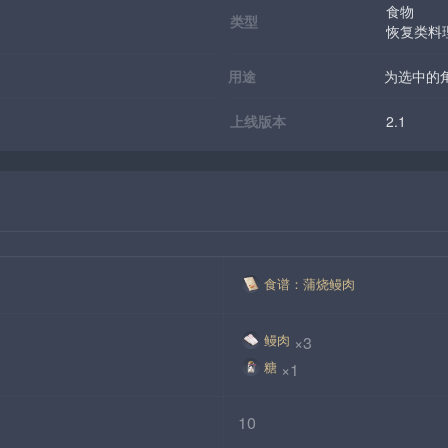
食物
类型
恢复类料
用途
为选中的
上线版本
2.1
食谱：蒲烧鳗肉
鳗肉
×3
糖
×1
10