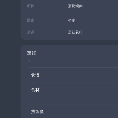
名称
蒲烧鳗肉
国家
稻妻
来源
烹饪获得
烹饪
食谱
食材
熟练度