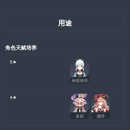
用途
角色天赋培养
5★
神里绫华
4★
多莉
烟绯