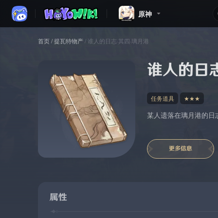
原神
首页
/
提瓦特物产
/
谁人的日志·其四·璃月港
谁人的日
任务道具
★★★
某人遗落在璃月港的日
更多信息
属性