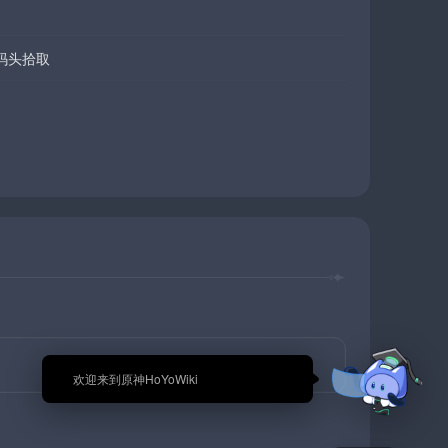
码头拾取
🎉 欢迎来到原神HoYoWiki