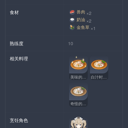
兽肉
食材
×2
奶油
×2
金鱼草
×1
熟练度
10
相关料理
美味的白汁时蔬烩肉
白汁时蔬烩肉
奇怪的白汁时蔬烩肉
烹饪角色