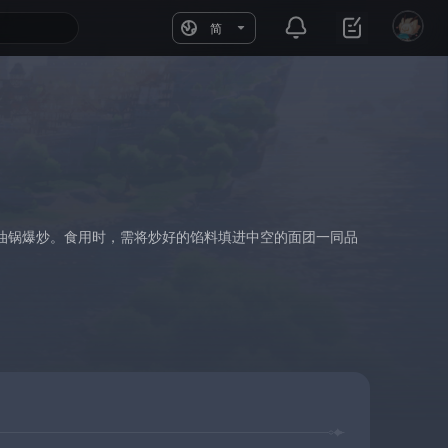
简
油锅爆炒。食用时，需将炒好的馅料填进中空的面团一同品