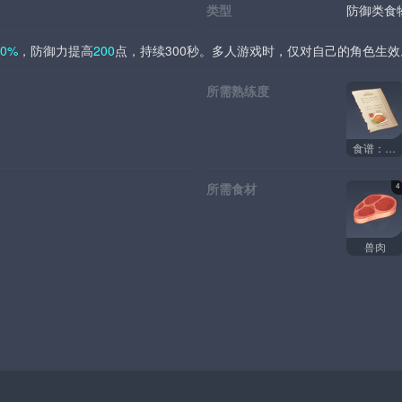
类型
防御类食
30%
，防御力提高
200
点，持续300秒。多人游戏时，仅对自己的角色生效
所需熟练度
食谱：辣肉窝窝头
所需食材
4
兽肉