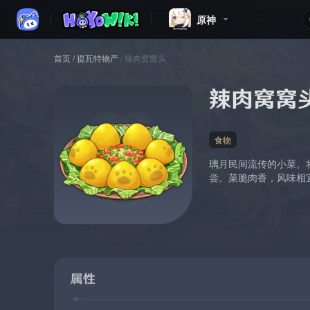
原神
首页
/
提瓦特物产
/
辣肉窝窝头
辣肉窝窝
食物
璃月民间流传的小菜。
尝。菜脆肉香，风味相
属性