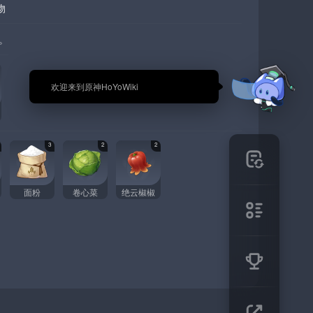
物
。
🎉 欢迎来到原神HoYoWiki
3
2
2
面粉
卷心菜
绝云椒椒