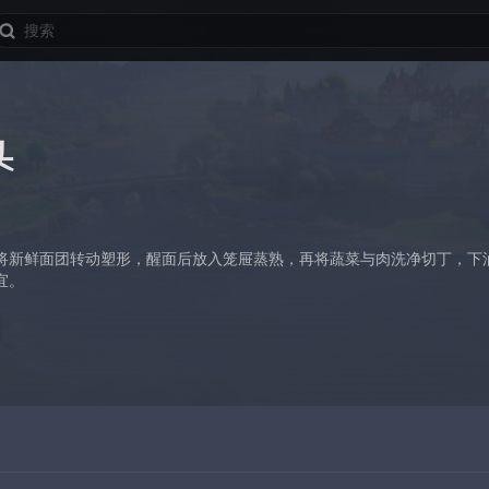
头
将新鲜面团转动塑形，醒面后放入笼屉蒸熟，再将蔬菜与肉洗净切丁，下
宜。