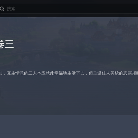
卷三
知，互生情意的二人本应就此幸福地生活下去，但垂涎佳人美貌的恶霸却