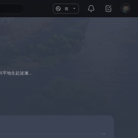
简
叫平地生起波澜…