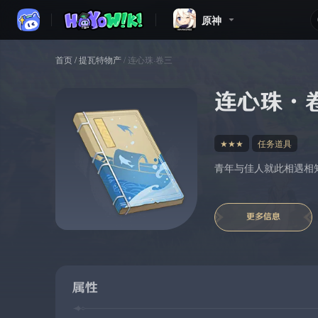
原神
首页
/
提瓦特物产
/
连心珠·卷三
连心珠·
★★★
任务道具
青年与佳人就此相遇相
更多信息
属性