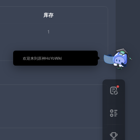
库存
1
🎉 欢迎来到原神HoYoWiki