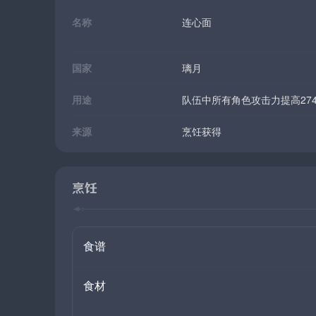
名称
连心面
国家
璃月
用途
队伍中所有角色攻击力提高27
来源
烹饪获得
烹饪
食谱
食材