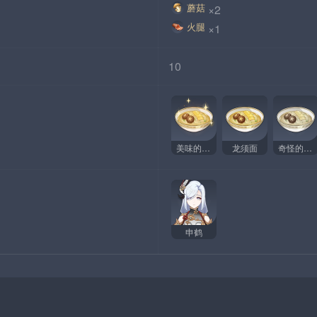
蘑菇
×2
火腿
×1
10
美味的龙须面
龙须面
奇怪的龙须面
申鹤