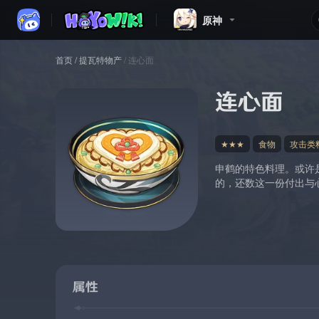
原神
首页
/
提瓦特物产
/
连心面
连心面
★★★
食物
攻击类
申鹤的特色料理。或许
的，还数这一份付出与
属性