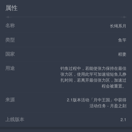
属性
名称
长绳系月
类型
鱼竿
国家
稻妻
用途
钓鱼过程中，若能使张力保持在最佳
张力区，使用此竿可加速缩短鱼儿挣
扎时间，若离开最佳张力区，加速过
程会被重置。
来源
2.1版本活动「月中王国」中获得
活动任务 - 月盈之刻
上线版本
2.1