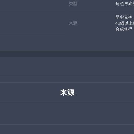
类型
角色与武
星尘兑换
来源
40级以
合成获得
来源