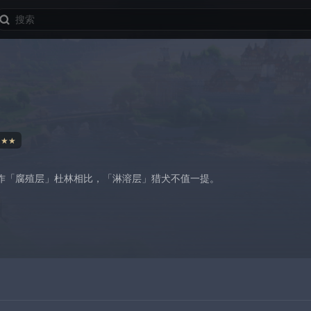
★★★
作「腐殖层」杜林相比，「淋溶层」猎犬不值一提。