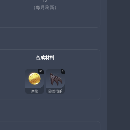
12
（每月刷新）
合成材料
50
3
摩拉
隐兽指爪