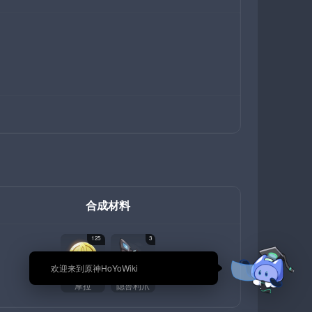
合成材料
125
3
🎉 欢迎来到原神HoYoWiki
摩拉
隐兽利爪