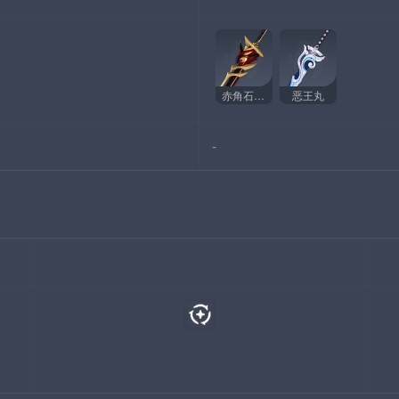
赤角石溃杵
恶王丸
-