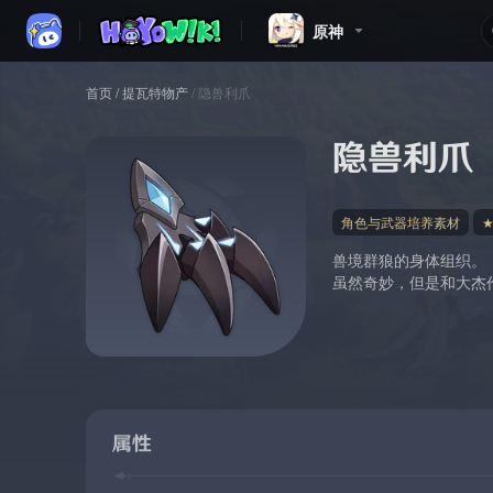
原神
首页
/
提瓦特物产
/
隐兽利爪
隐兽利爪
角色与武器培养素材
兽境群狼的身体组织。
虽然奇妙，但是和大杰
属性