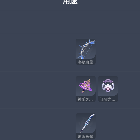
用途
冬极白星
神乐之真意
证誓之明瞳
断浪长鳍