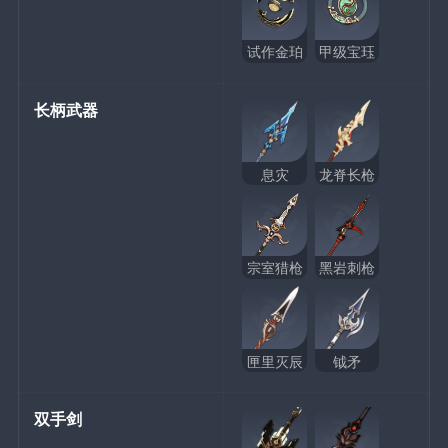
试作金珀
甲级宝珏
长柄武器
息灾
龙脊长枪
宗室猎枪
黑岩刺枪
匣里灭辰
钺矛
双手剑