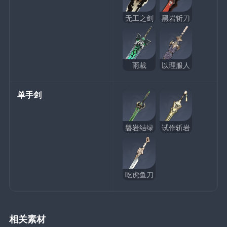
无工之剑
黑岩斩刀
雨裁
以理服人
单手剑
磐岩结绿
试作斩岩
吃虎鱼刀
相关素材