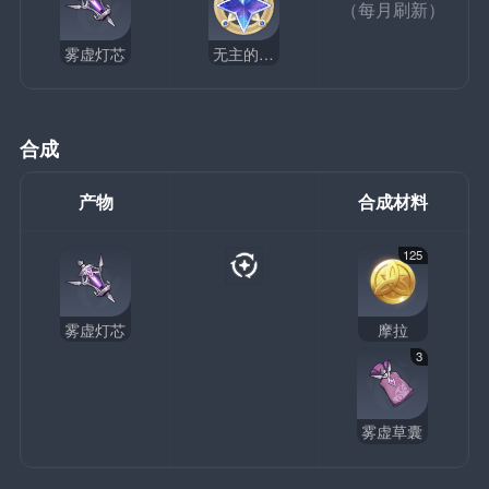
（每月刷新）
雾虚灯芯
无主的星辉
合成
产物
合成材料
125
雾虚灯芯
摩拉
3
雾虚草囊