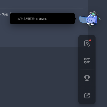
- 所谓「工作」
🎉 欢迎来到原神HoYoWiki