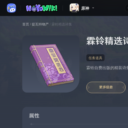
原神
首页
/
提瓦特物产
/
霖铃精选诗集
霖铃精选
任务道具
霖铃自费出版的精装诗
更多信息
属性