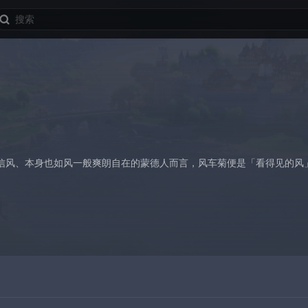
信风、本身也如风一般爽朗自在的蒙德人而言，风车菊便是「看得见的风