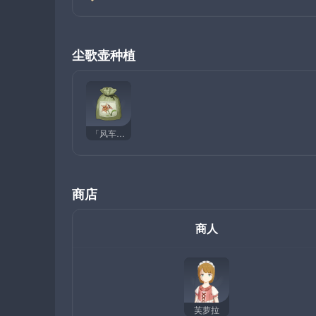
尘歌壶种植
「风车菊」的种子
商店
商人
芙萝拉