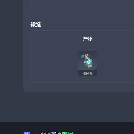
锻造
产物
捕风瓶