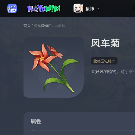
原神
首页
/
提瓦特物产
/
风车菊
风车菊
蒙德区域特产
喜好风的植物。对于崇
属性