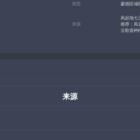
类型
蒙德区域
风起地七
来源
推荐：风
尘歌壶种
来源