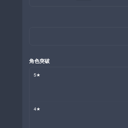
角色突破
5★
4★