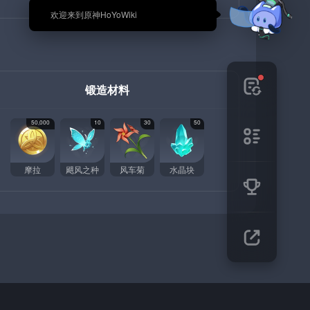
🎉 欢迎来到原神HoYoWiki
锻造材料
50,000
10
30
50
摩拉
飓风之种
风车菊
水晶块