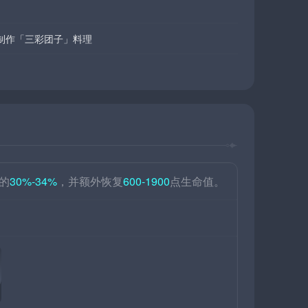
制作「三彩团子」料理
的
30%-34%
，并额外恢复
600-1900
点生命值。