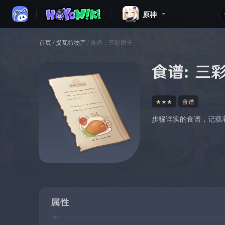
原神
首页
/
提瓦特物产
/
食谱：三彩团子
食谱：三
★★★
食谱
步骤详实的食谱，记载
属性