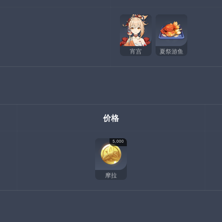
宵宫
夏祭游鱼
价格
5,000
摩拉