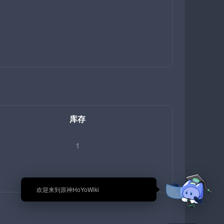
库存
1
🎉 欢迎来到原神HoYoWiki