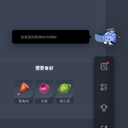
🎉 欢迎来到原神HoYoWiki
需要食材
熏禽肉
洋葱
卷心菜