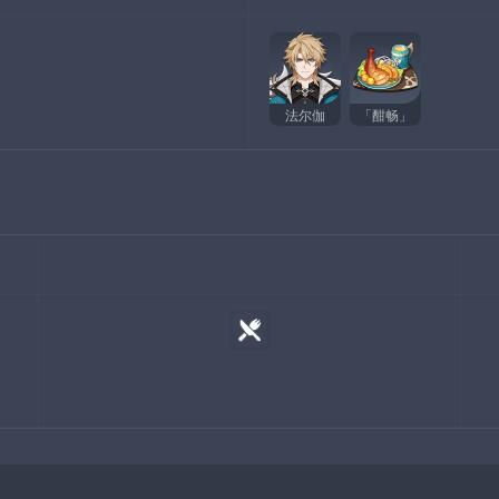
法尔伽
「酣畅」