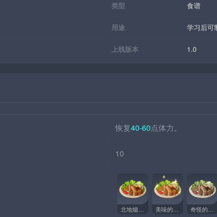
类型
食谱
用途
学习后可
上线版本
1.0
恢复
40-60
点体力。
10
北地烟熏鸡
美味的北地烟熏鸡
奇怪的北地烟熏鸡