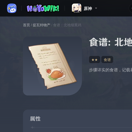
原神
首页
/
提瓦特物产
/
食谱：北地烟熏鸡
食谱：北
★★
食谱
步骤详实的食谱，记载
属性