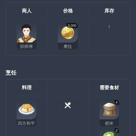
商人
价格
库存
5,000
1
卯师傅
摩拉
烹饪
料理
需要食材
4
四方和平
稻米
2