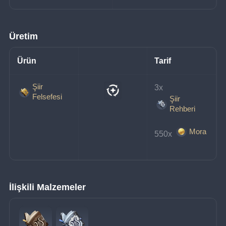
Üretim
Ürün
Tarif
Şiir
3x 
Felsefesi
Şiir
Rehberi
Mora
550x 
İlişkili Malzemeler