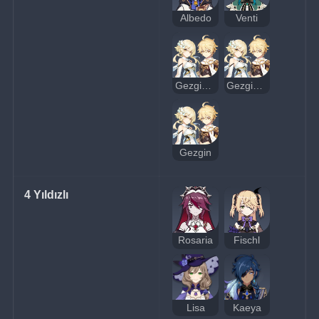
Albedo
Venti
Gezgin (Toprak)
Gezgin (Rüzgar)
Gezgin
4 Yıldızlı
Rosaria
Fischl
Lisa
Kaeya