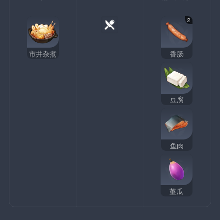
2
市井杂煮
香肠
豆腐
鱼肉
堇瓜