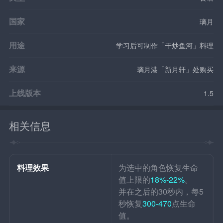
国家
璃月
用途
学习后可制作「干炒鱼河」料理
来源
璃月港「新月轩」处购买
上线版本
1.5
相关信息
料理效果
为选中的角色恢复生命
值上限的
18%-22%
。
并在之后的30秒内，每5
秒恢复
300-470
点生命
值。