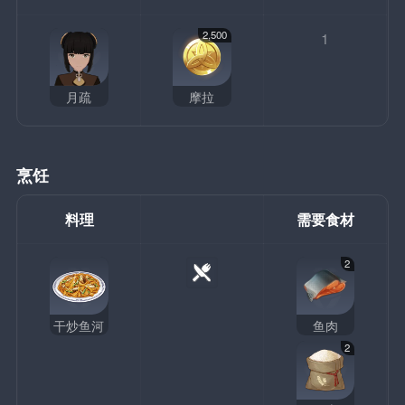
2,500
1
月疏
摩拉
烹饪
料理
需要食材
2
干炒鱼河
鱼肉
2