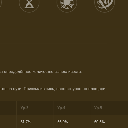
ся определённое количество выносливости.
агов на пути. Приземлившись, наносит урон по площади.
Ур.3
Ур.4
Ур.5
51.7%
56.9%
60.5%