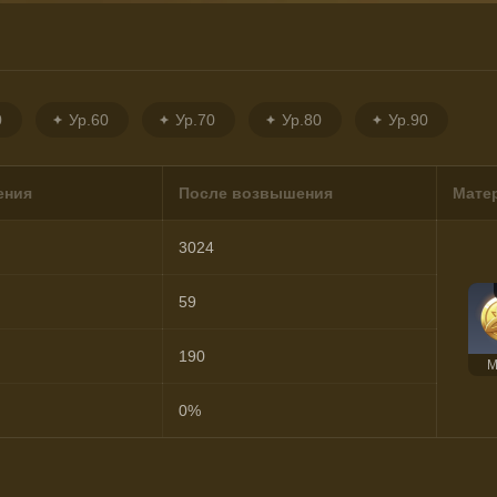
0
Ур.60
Ур.70
Ур.80
Ур.90
ения
После возвышения
Мате
3024
59
190
М
0%