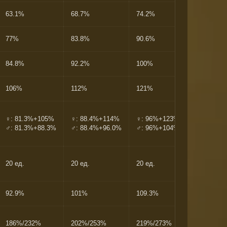
63.1%
68.7%
74.2%
79.8%
77%
83.8%
90.6%
97.3%
84.8%
92.2%
100%
107%
106%
112%
121%
130%
♀: 81.3%+105%
♀: 88.4%+114%
♀: 96%+123%
♀: 103%+
♂: 81.3%+88.3%
♂: 88.4%+96.0%
♂: 96%+104%
♂: 103%+
20 ед.
20 ед.
20 ед.
20 ед.
92.9%
101%
109.3%
117.5%
186%/232%
202%/253%
219%/273%
235%/293