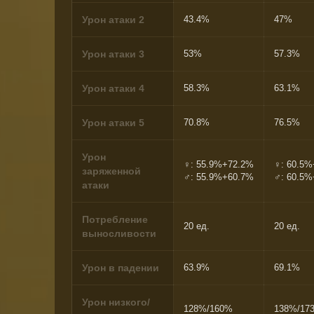
Урон атаки 2
43.4%
47%
Урон атаки 3
53%
57.3%
Урон атаки 4
58.3%
63.1%
Урон атаки 5
70.8%
76.5%
Урон
♀: 55.9%+72.2%
♀: 60.5
заряженной
♂: 55.9%+60.7%
♂: 60.5
атаки
Потребление
20 ед.
20 ед.
выносливости
Урон в падении
63.9%
69.1%
Урон низкого/
128%/160%
138%/17