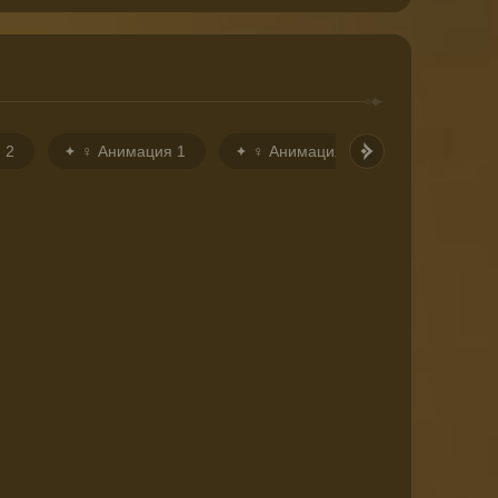
 2
♀ Анимация 1
♀ Анимация 2