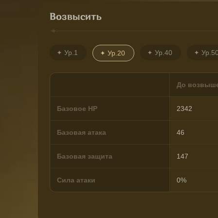
Возвысить
Ур.1
Ур.40
Ур.5
Ур.20
До возвыш
Базовое HP
2342
Базовая атака
46
Базовая защита
147
Сила атаки
0%