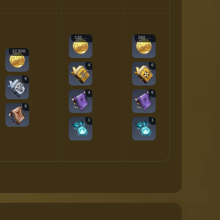
120 000
260 000
450 000
37 500
4
6
12
9
4
6
9
9
1
1
2