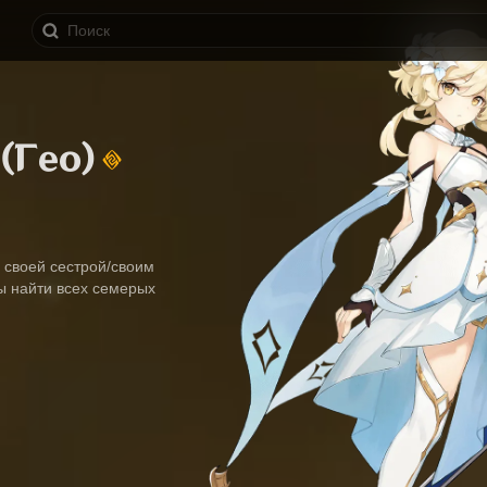
(Гео)
 своей сестрой/своим 
ы найти всех семерых 