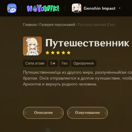
Genshin Impact
Главная
/
Галерея персонажей
/
Путешественник (Гео)
Путешественник 
Сила атаки
5★
Гео
Одноручное
Путешественник/ца из другого мира, разлучённый/ая со
братом. Он/а отправляется в долгое путешествие, чтоб
Архонтов и вернуть родного человека.
Описание
Озвучивание