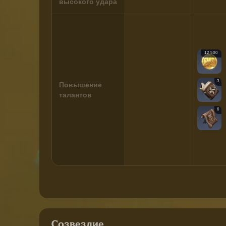
высокого удара
12 500
3
Повышение
талантов
6
Созвездие