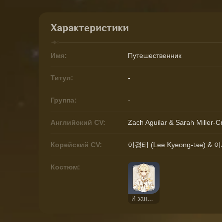
Характеристики
Имя:
Путешественник
Титул:
-
Группа:
-
Английский CV:
Zach Aguilar & Sarah Miller-
Корейский CV:
이경태 (Lee Kyeong-tae) & 이
Костюм:
И заново сотворены небо и земля