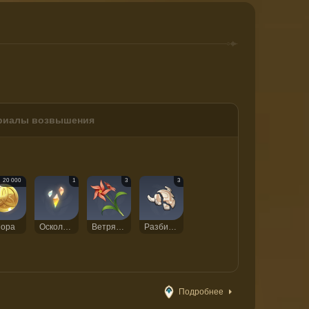
риалы возвышения
20 000
1
3
3
ора
Осколок бриллианта
Ветряная астра
Разбитая маска
Подробнее