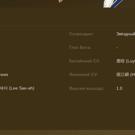
Созвездие:
Звёздный
Глаз Бога:
-
Китайский CV:
鹿喑 (Luyi
Crews
Японский CV:
堀江瞬 (HO
새아 (Lee Sae-ah)
Версия выхода:
1.0