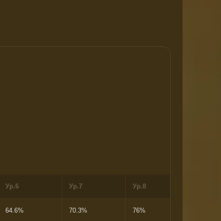
Ур.6
Ур.7
Ур.8
Ур.9
64.6%
70.3%
76%
81.7%