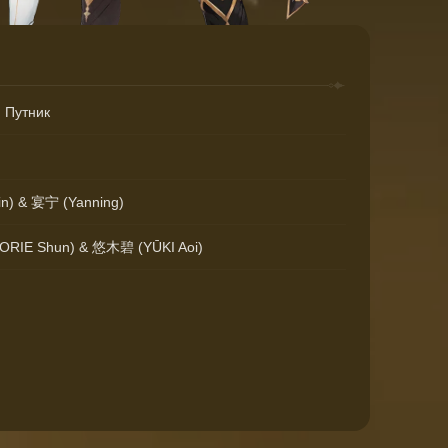
 Путник
n) & 宴宁 (Yanning)
RIE Shun) & 悠木碧 (YŪKI Aoi)