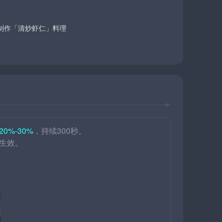
制作「清炒虾仁」料理
20%-30%
，持续300秒。
生效。