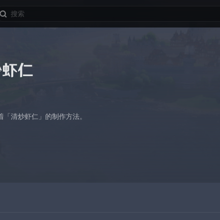
炒虾仁
着「清炒虾仁」的制作方法。