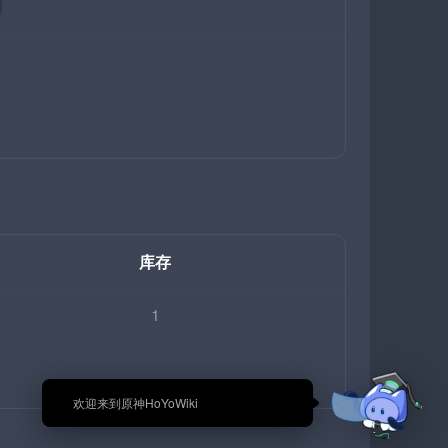
库存
1
🎉 欢迎来到原神HoYoWiki