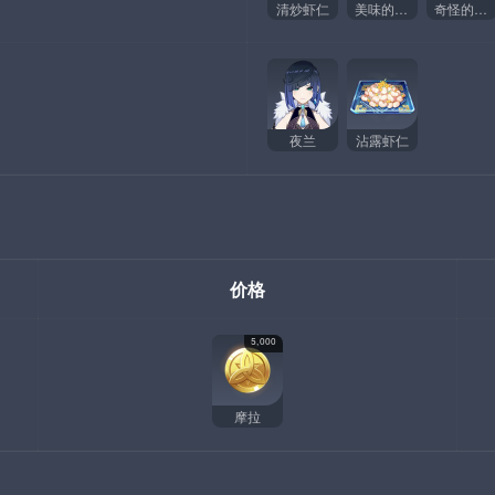
清炒虾仁
美味的清炒虾仁
奇怪的清炒虾仁
夜兰
沾露虾仁
价格
5,000
摩拉