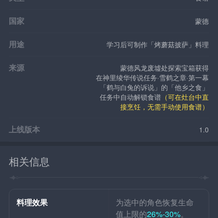
国家
蒙德
用途
学习后可制作「烤蘑菇披萨」料理
来源
蒙德风龙废墟处探索宝箱获得
在神里绫华传说任务·雪鹤之章·第一幕
「鹤与白兔的诉说」的「他乡之食」
任务中自动解锁食谱
（可在灶台中直
接烹饪，无需手动使用食谱）
上线版本
1.0
相关信息
料理效果
为选中的角色恢复生命
值上限的
26%-30%
。