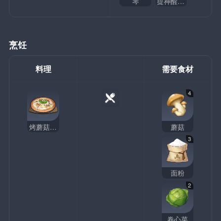
琴
提神醒脑披萨
烹饪
料理
需要食材
4
烤蘑菇披萨
蘑菇
3
面粉
2
卷心菜