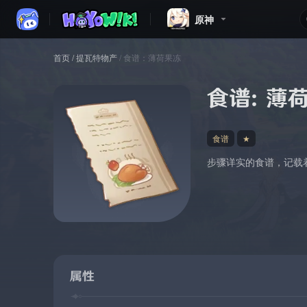
原神
首页
/
提瓦特物产
/
食谱：薄荷果冻
食谱：薄
食谱
★
步骤详实的食谱，记载
属性