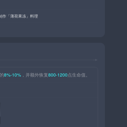
制作「薄荷果冻」料理
的
8%-10%
，并额外恢复
800-1200
点生命值。