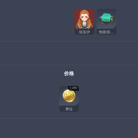
埃洛伊
饱腹感凝胶
价格
1,250
摩拉