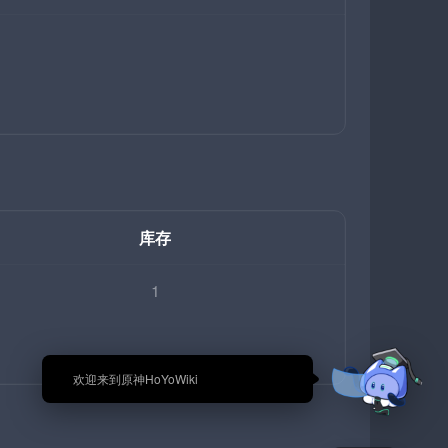
库存
1
🎉 欢迎来到原神HoYoWiki