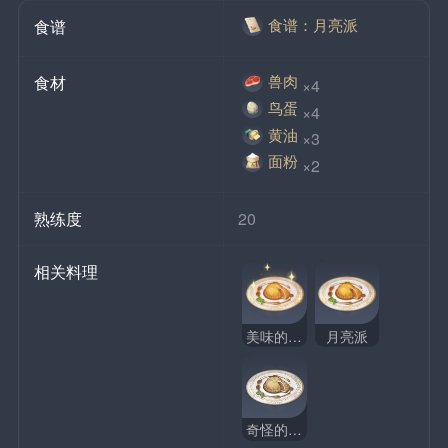
食谱：月亮派
食谱
兽肉
食材
×4
鸟蛋
×4
黄油
×3
面粉
×2
熟练度
20
相关料理
美味的月亮派
月亮派
奇怪的月亮派