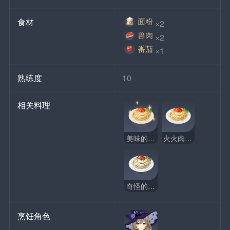
面粉
食材
×2
兽肉
×2
番茄
×1
熟练度
10
相关料理
美味的火火肉酱面
火火肉酱面
奇怪的火火肉酱面
烹饪角色