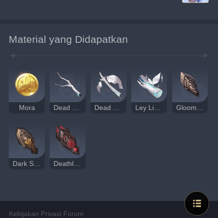
Material yang Didapatkan
Mora
Dead Ley Line Branches
Dead Ley Line Leaves
Ley Lines Sprouts
Gloomy Statuette
Dark Statuette
Deathly Statuette
Kebijakan Privasi Forum