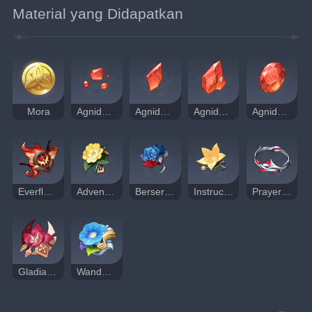
Material yang Didapatkan
Mora
Agnidus Agate Sliver
Agnidus Agate Fragment
Agnidus Agate Chunk
Agnidus Agate Gemstone
Everflame Seed
Adventurer
Berserker
Instructor
Prayers for Illumination
Gladiator's Finale
Wanderer's Troupe