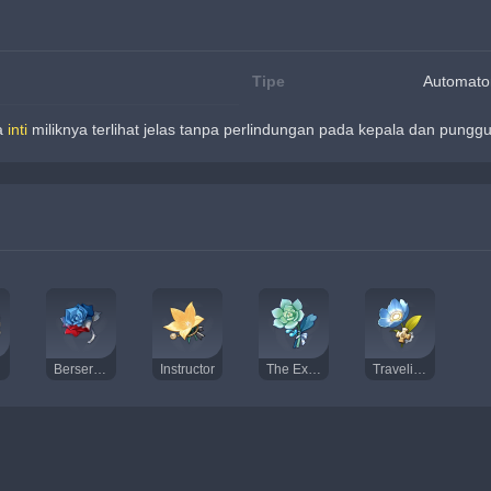
Tipe
Automato
a 
inti
 miliknya terlihat jelas tanpa perlindungan pada kepala dan pungg
Berserker
Instructor
The Exile
Traveling Doctor