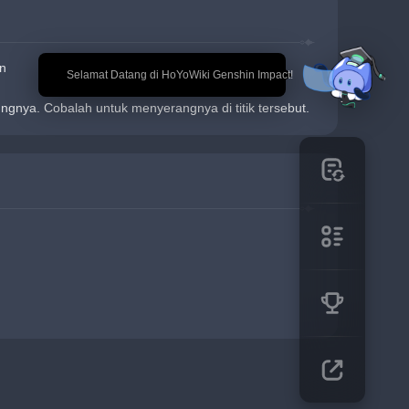
n
🎉 Selamat Datang di HoYoWiki Genshin Impact!
ungnya. Cobalah untuk menyerangnya di titik tersebut.