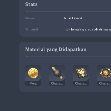
Stats
Nama
Ruin Guard
Tutorial
Titik lemahnya adalah di man
Material yang Didapatkan
Mora
Chaos Device
Chaos Circuit
Chaos Core